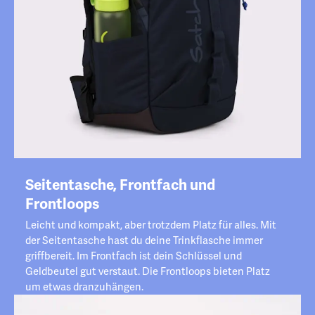
Seitentasche, Frontfach und
Frontloops
Leicht und kompakt, aber trotzdem Platz für alles. Mit
der Seitentasche hast du deine Trinkflasche immer
griffbereit. Im Frontfach ist dein Schlüssel und
Geldbeutel gut verstaut. Die Frontloops bieten Platz
um etwas dranzuhängen.