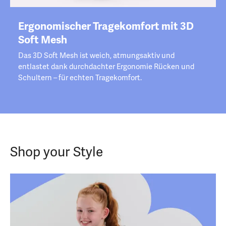
Ergonomischer Tragekomfort mit 3D
Soft Mesh
Das 3D Soft Mesh ist weich, atmungsaktiv und
entlastet dank durchdachter Ergonomie Rücken und
Schultern – für echten Tragekomfort.
Shop your Style