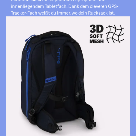
innenliegendem Tabletfach. Dank dem cleveren GPS-
Tracker-Fach weißt du immer, wo dein Rucksack ist.