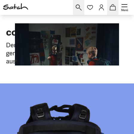
Menü
con:next
Der coole Rucksack, der für die Schule
gemacht ist und trotzdem wie Freizeit
aussieht.