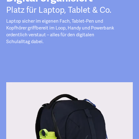
Platz für Laptop, Tablet & Co.
Laptop sicher im eigenen Fach, Tablet-Pen und
Kopfhörer griffbereit im Loop, Handy und Powerbank
ordentlich verstaut – alles für den digitalen
Schulalltag dabei.