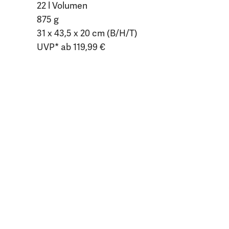
22 l Volumen
875 g
31 x 43,5 x 20 cm (B/H/T)
UVP* ab 119,99 €