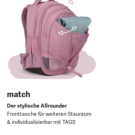
Der
Fro
30 
120
27 
UV
match
Der stylische Allrounder
Fronttasche für weiteren Stauraum
& individualisierbar mit TAGS