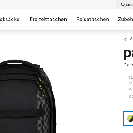
Suc
ucksäcke
Freizeittaschen
Reisetaschen
Zubeh
A
p
Dark
Da
Vo
St
ab