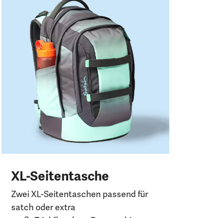
P
I
Per
Tra
ge
Ha
XL-Seitentasche
Zwei XL-Seitentaschen passend für
satch oder extra