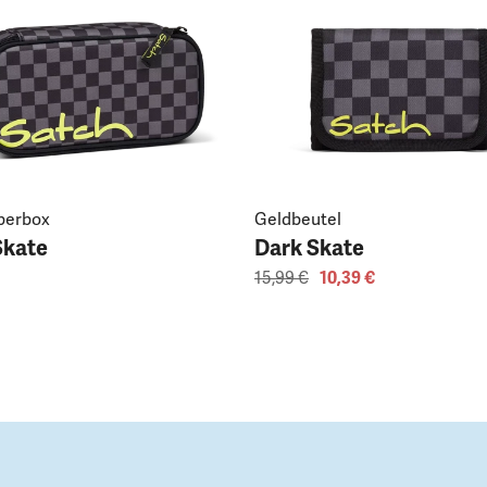
perbox
Geldbeutel
Skate
Dark Skate
15,99 €
10,39 €