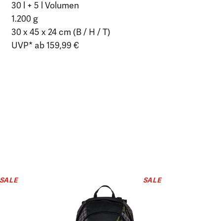
30 l + 5 l Volumen
1.200 g
30 x 45 x 24 cm (B / H / T)
UVP* ab 159,99 €
SALE
SALE
Pencil Slid
Dark Sk
19,99 €