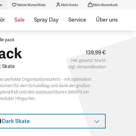
he
Meine Wunschliste
Mein Konto
Mein Warenkorb
ör
Sale
Spray Day
Service
Über uns
lle pack
ack
139,99 €
inkl. gesetzl. MwSt
 Skate
zzgl.
Versandkosten
s perfekte Organisationstalent – mit optimalem
lumen für den Schulalltag und dank der großen
ylevielfalt und den austauschbaren SWAPS ein
soluter Hingucker.​
Dark Skate