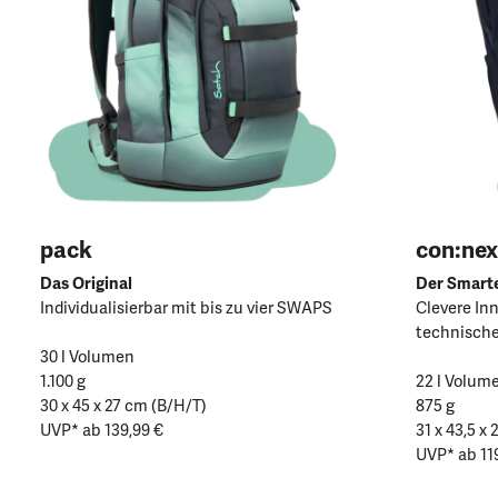
pack
con:nex
Das Original
Der Smart
Individualisierbar mit bis zu vier SWAPS
Clevere In
technische
30 l Volumen
1.100 g
22 l Volum
30 x 45 x 27 cm (B/H/T)
875 g
UVP* ab 139,99 €
31 x 43,5 x
UVP* ab 11