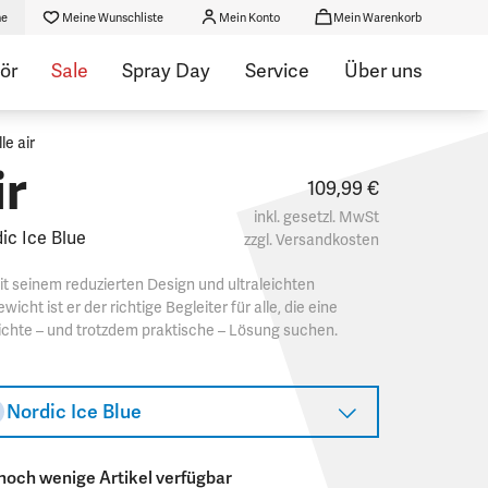
he
Meine Wunschliste
Mein Konto
Mein Warenkorb
ör
Sale
Spray Day
Service
Über uns
le air
ir
109,99 €
inkl. gesetzl. MwSt
ic Ice Blue
zzgl.
Versandkosten
t seinem reduzierten Design und ultraleichten
wicht ist er der richtige Begleiter für alle, die eine
ichte – und trotzdem praktische – Lösung suchen.​
Nordic Ice Blue
noch wenige Artikel verfügbar