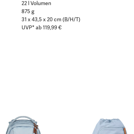
22 l Volumen
875 g
31 x 43,5 x 20 cm (B/H/T)
UVP* ab 119,99 €