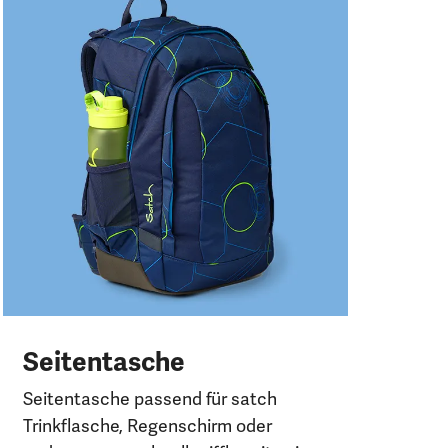
R
E
Für
dun
Sei
El
Seitentasche
Seitentasche passend für satch
Trinkflasche, Regenschirm oder