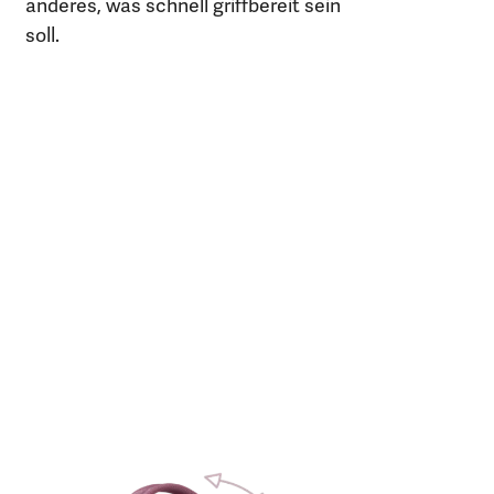
anderes, was schnell griffbereit sein
soll.
m