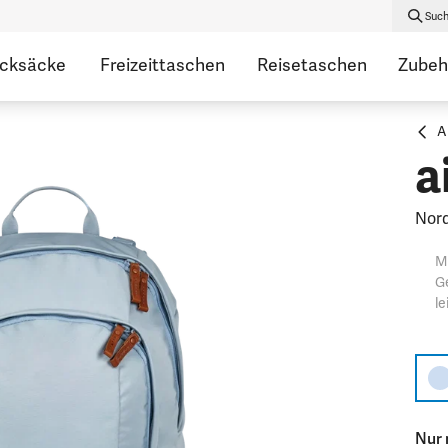
Suc
ucksäcke
Freizeittaschen
Reisetaschen
Zubeh
Al
a
Nord
Mi
Ge
le
Nur 