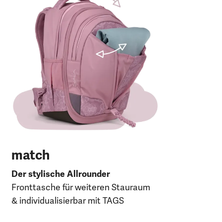
Der
Fro
30 
120
27 
UV
match
Der stylische Allrounder
Fronttasche für weiteren Stauraum
& individualisierbar mit TAGS