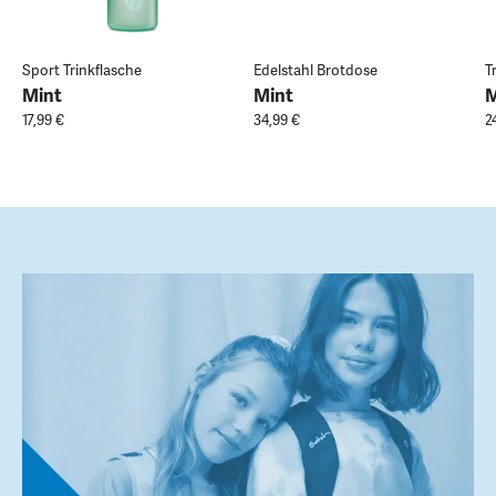
Sport Trinkflasche
Edelstahl Brotdose
T
Mint
Mint
M
17,99 €
34,99 €
2