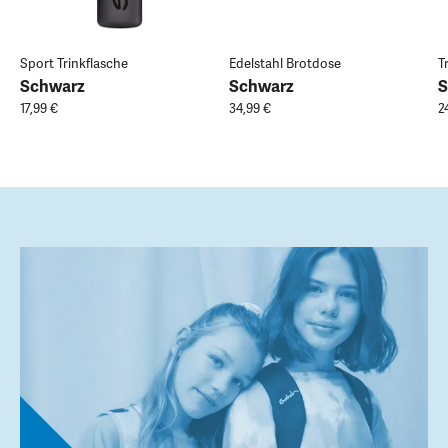
Sport Trinkflasche
Edelstahl Brotdose
T
Schwarz
Schwarz
S
17,99 €
34,99 €
2