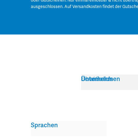
oder Gutscheinen. Nur einmal einlösbar & nicht übertra
ausgeschlossen. Auf Versandkosten findet der Gutsch
Service
Über Satch
Downloads
Unternehmen
Sprachen