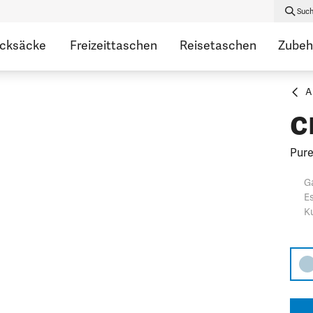
Suc
ucksäcke
Freizeittaschen
Reisetaschen
Zubeh
A
c
Pure
Ga
Es
Ku