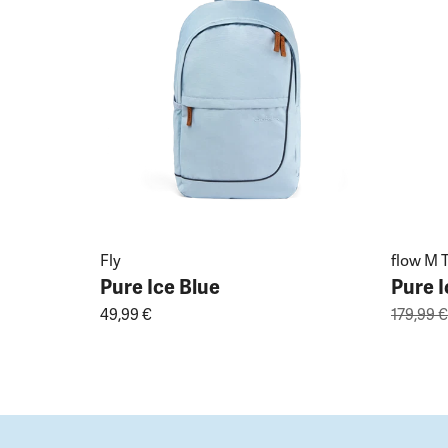
Fly
flow M T
Pure Ice Blue
Pure I
49,99 €
179,99 €