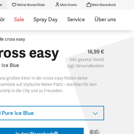
he
Meine Wunschliste
Mein Konto
Mein Warenkorb
ör
Sale
Spray Day
Service
Über uns
lle cross easy
ross easy
16,99 €
inkl. gesetzl. MwSt
 Ice Blue
zzgl.
Versandkosten
nz großes Kino! In der cross easy finden deine
sentials auf stylische Weise Platz – startklar für den
rztrip in die City und zu Freunden.
Pure Ice Blue
In den Warenkorb