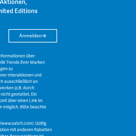
 Aktionen,
ited Editions
Anmelden
Informationen über
lle Trends ihrer Marken
ngen zu
ner Interaktionen und
ch ausschließlich an
ecken (z.B. durch
icht gestattet. Ein
zeit über einen Link im
m
möglich. Bitte beachte
//www.satch.com/
. Gültig
ation mit anderen Rabatten