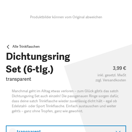
Produktbilder können vom Original abweichen
Alle Trinkflaschen
Dichtungsring
Set (6-tlg.)
3,99 €
inkl. gesetzl. MwSt
transparent
zzgl.
Versandkosten
Manchmal geht im Alltag etwas verloren – zum Glück gibt’s das satch
Dichtungsring Set auch einzeln! Die passgenauen Ringe sorgen dafür,
dass deine satch Trinkflasche wieder zuverlässig dicht hält – egal ob
Edelstahl- oder Sport Trinkflasche. Einfach austauschen und weiter
geht’s – ganz ohne Tropfen, ganz wie gewohnt.
transparent