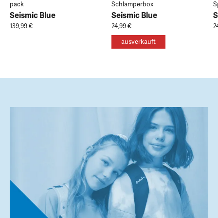
pack
Schlamperbox
S
Seismic Blue
Seismic Blue
S
139,99 €
24,99 €
2
ausverkauft