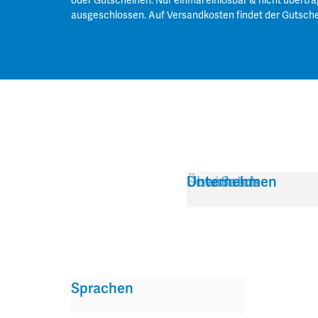
oder Gutscheinen. Nur einmal einlösbar & nicht übertra
ausgeschlossen. Auf Versandkosten findet der Gutsch
Service
Über Satch
Downloads
Unternehmen
Sprachen