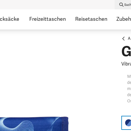
Suc
ucksäcke
Freizeittaschen
Reisetaschen
Zubeh
A
G
Vibr
Mo
d
m
de
Or