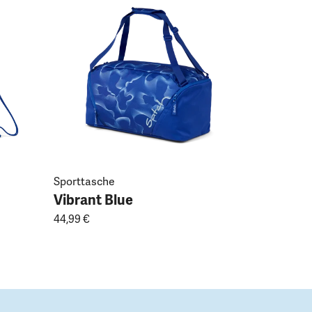
Vibrant 
19,99 €
Sporttasche
Vibrant Blue
44,99 €