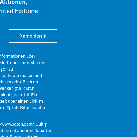
 Aktionen,
ited Editions
Anmelden
Informationen über
lle Trends ihrer Marken
ngen zu
ner Interaktionen und
ch ausschließlich an
ecken (z.B. durch
icht gestattet. Ein
zeit über einen Link im
m
möglich. Bitte beachte
//www.satch.com/
. Gültig
ation mit anderen Rabatten