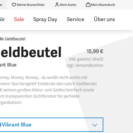
he
Meine Wunschliste
Mein Konto
Mein Warenkorb
ör
Sale
Spray Day
Service
Über uns
lle Geldbeutel
eldbeutel
15,99 €
inkl. gesetzl. MwSt
ant Blue
zzgl.
Versandkosten
ney, Money, Money... du weißt nicht wohin mit
einem Taschengeld? Entdecke den satch Geldbeutel
it seinem großen Münz- und Geldscheinfach sowie
m transparenten Sichtfenster für perfekte
ganisation!
Vibrant Blue