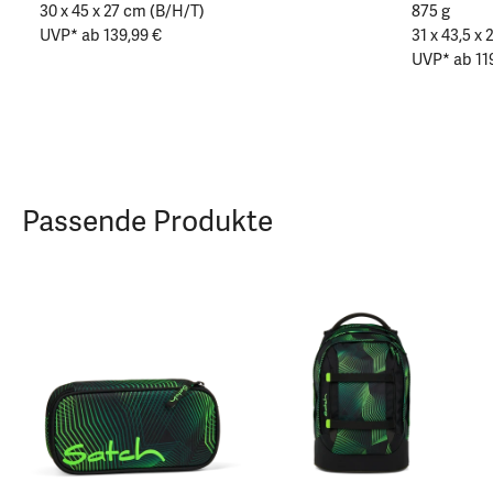
30 x 45 x 27 cm (B/H/T)
875 g
UVP* ab 139,99 €
31 x 43,5 x
UVP* ab 11
Passende Produkte