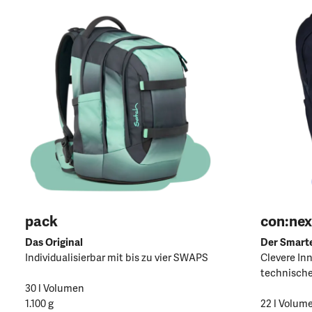
pack
con:nex
Das Original
Der Smart
Individualisierbar mit bis zu vier SWAPS
Clevere In
technische
30 l Volumen
1.100 g
22 l Volum