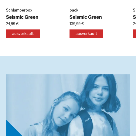
Schlamperbox
pack
S
Seismic Green
Seismic Green
S
24,99 €
139,99 €
2
ausverkauft
ausverkauft