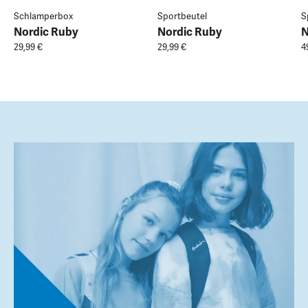
Schlamperbox
Sportbeutel
S
Nordic Ruby
Nordic Ruby
N
29,99 €
29,99 €
4