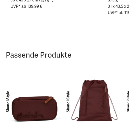
UVP* ab 139,99 €
31 x 43,5 x
UVP* ab 11
Passende Produkte
Skandi Style
Skandi Style
Skandi 