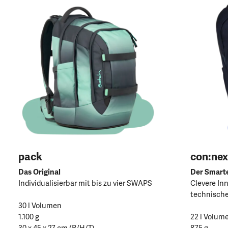
pack
con:nex
Das Original
Der Smart
Individualisierbar mit bis zu vier SWAPS
Clevere In
technische
30 l Volumen
1.100 g
22 l Volum
30 x 45 x 27 cm (B/H/T)
875 g