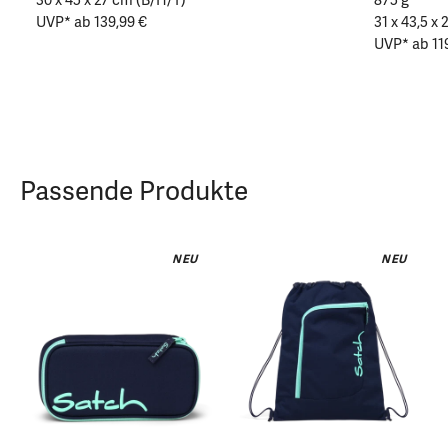
UVP* ab 139,99 €
31 x 43,5 x
UVP* ab 11
Passende Produkte
NEU
NEU