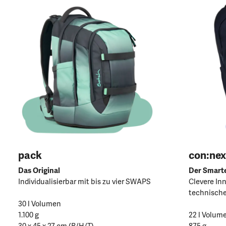
pack
con:nex
Das Original
Der Smart
Individualisierbar mit bis zu vier SWAPS
Clevere In
technische
30 l Volumen
1.100 g
22 l Volum
30 x 45 x 27 cm (B/H/T)
875 g