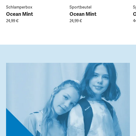
Schlamperbox
Sportbeutel
S
Ocean Mint
Ocean Mint
O
24,99 €
24,99 €
4