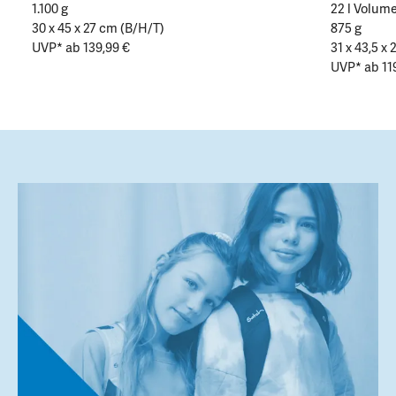
1.100 g
22 l Volum
30 x 45 x 27 cm (B/H/T)
875 g
UVP* ab 139,99 €
31 x 43,5 x
UVP* ab 11