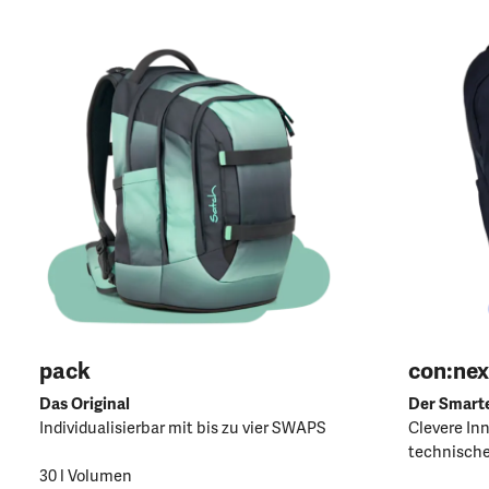
pack
con:nex
Das Original
Der Smart
Individualisierbar mit bis zu vier SWAPS
Clevere In
technische
30 l Volumen