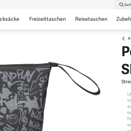
Suc
ucksäcke
Freizeittaschen
Reisetaschen
Zubeh
A
P
S
Stre
U
vo
au
nu
fr
ve