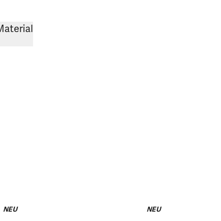
Material
NEU
NEU
match plus