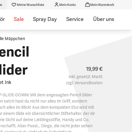
he
Meine Wunschliste
Mein Konto
Mein Warenkorb
ör
Sale
Spray Day
Service
Über uns
lle Mäppchen
encil
lider
19,99 €
inkl. gesetzl. MwSt
et Ink
zzgl.
Versandkosten
P-SLIDE-DOWN! Mit dem angesagten Pencil Slider
n satch hast du nicht nur alles im Griff, sondern
ch alles im Blick! Aus dem kompakten Etui wird mit
r einem Slide ein übersichtlicher Stiftehalter, der dir
eie Sicht auf deine Lieblingsstifte, Handy und Co.
rschafft. Aber Pssst… Dinge, die nicht jeder sehen