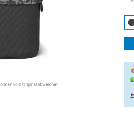
so
 können vom Original abweichen