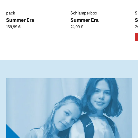
pack
Schlamperbox
S
Summer Era
Summer Era
S
139,99 €
24,99 €
2