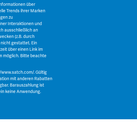
Informationen über
lle Trends ihrer Marken
ngen zu
ner Interaktionen und
ch ausschließlich an
ecken (z.B. durch
icht gestattet. Ein
zeit über einen Link im
m
möglich. Bitte beachte
//www.satch.com/
. Gültig
ation mit anderen Rabatten
gbar. Barauszahlung ist
ein keine Anwendung.