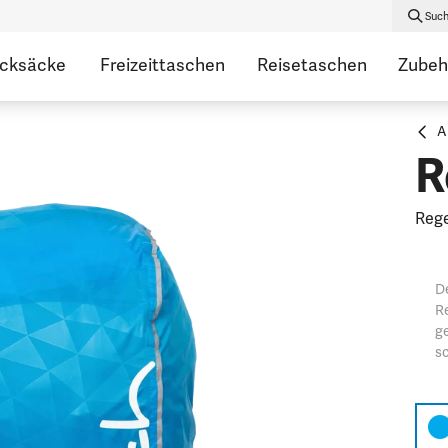
Suc
ucksäcke
Freizeittaschen
Reisetaschen
Zubeh
A
R
Reg
De
R
ge
sc