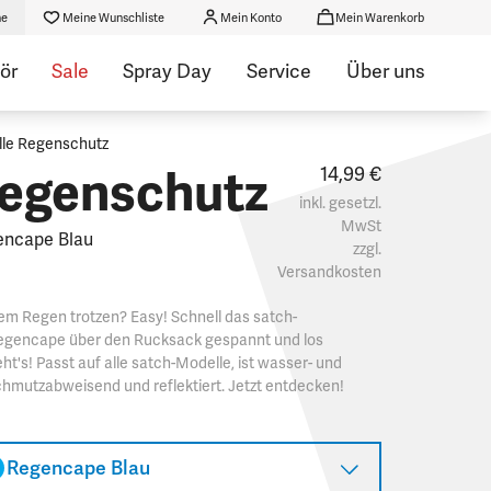
he
Meine Wunschliste
Mein Konto
Mein Warenkorb
ör
Sale
Spray Day
Service
Über uns
lle Regenschutz
egenschutz
14,99 €
inkl. gesetzl.
MwSt
encape Blau
zzgl.
Versandkosten
m Regen trotzen? Easy! Schnell das satch-
egencape über den Rucksack gespannt und los
ht's! Passt auf alle satch-Modelle, ist wasser- und
hmutzabweisend und reflektiert. Jetzt entdecken!
Regencape Blau