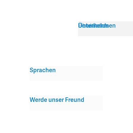
Service
Über Satch
Downloads
Unternehmen
Sprachen
Werde unser Freund