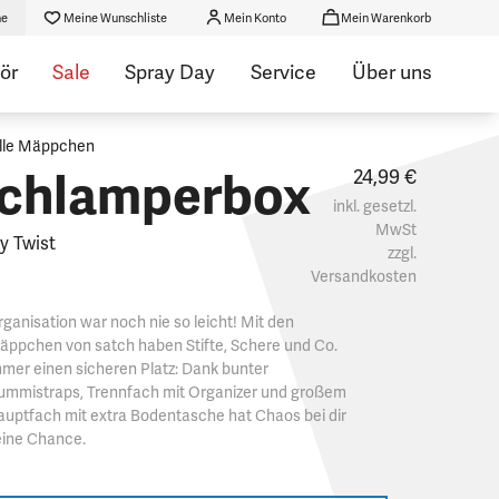
he
Meine Wunschliste
Mein Konto
Mein Warenkorb
ör
Sale
Spray Day
Service
Über uns
lle Mäppchen
chlamperbox
24,99 €
inkl. gesetzl.
MwSt
y Twist
zzgl.
Versandkosten
ganisation war noch nie so leicht! Mit den
äppchen von satch haben Stifte, Schere und Co.
mer einen sicheren Platz: Dank bunter
ummistraps, Trennfach mit Organizer und großem
uptfach mit extra Bodentasche hat Chaos bei dir
eine Chance.