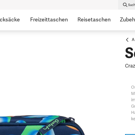
Suc
ucksäcke
Freizeittaschen
Reisetaschen
Zubeh
A
S
Craz
Or
M
im
G
Ha
k