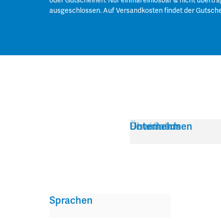
oder Gutscheinen. Nur einmal einlösbar & nicht übertra
ausgeschlossen. Auf Versandkosten findet der Gutsch
Service
Über Satch
Downloads
Unternehmen
Sprachen