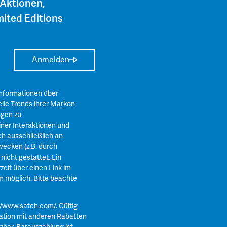
 Aktionen,
ited Editions
Anmelden
Informationen über
lle Trends ihrer Marken
ngen zu
ner Interaktionen und
ch ausschließlich an
ecken (z.B. durch
icht gestattet. Ein
zeit über einen Link im
m
möglich. Bitte beachte
//www.satch.com/
. Gültig
ation mit anderen Rabatten