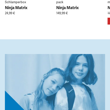
Schlamperbox
pack
m
Ninja Matrix
Ninja Matrix
N
24,99 €
149,99 €
1