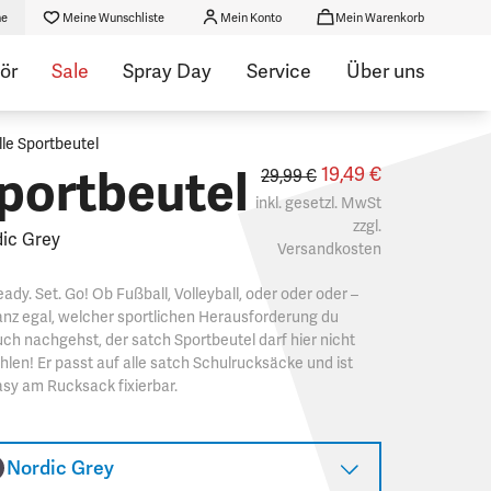
he
Meine Wunschliste
Mein Konto
Mein Warenkorb
ör
Sale
Spray Day
Service
Über uns
lle Sportbeutel
portbeutel
19,49 €
29,99 €
inkl. gesetzl. MwSt
zzgl.
ic Grey
Versandkosten
ady. Set. Go! Ob Fußball, Volleyball, oder oder oder –
nz egal, welcher sportlichen Herausforderung du
ch nachgehst, der satch Sportbeutel darf hier nicht
hlen! Er passt auf alle satch Schulrucksäcke und ist
sy am Rucksack fixierbar.
Nordic Grey