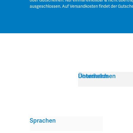
oder Gutscheinen. Nur einmal einlösbar & nicht übertra
ausgeschlossen. Auf Versandkosten findet der Gutsch
Service
Über Satch
Downloads
Unternehmen
Sprachen