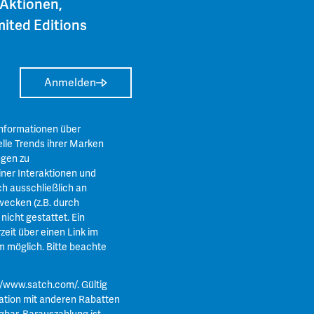
 Aktionen,
ited Editions
Anmelden
Informationen über
lle Trends ihrer Marken
ngen zu
ner Interaktionen und
ch ausschließlich an
ecken (z.B. durch
icht gestattet. Ein
zeit über einen Link im
m
möglich. Bitte beachte
//www.satch.com/
. Gültig
ation mit anderen Rabatten