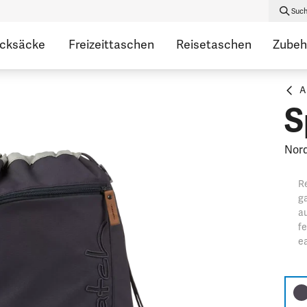
Suc
ucksäcke
Freizeittaschen
Reisetaschen
Zubeh
A
S
Nord
Re
ga
au
fe
ea