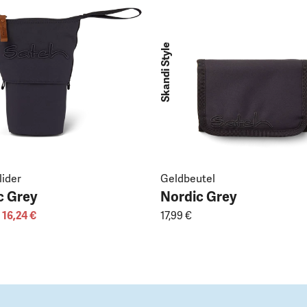
Skandi Style
lider
Geldbeutel
c Grey
Nordic Grey
16,24 €
17,99 €