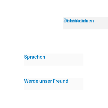
Service
Über Satch
Downloads
Unternehmen
Sprachen
Werde unser Freund