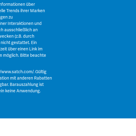
Informationen über
lle Trends ihrer Marken
ngen zu
ner Interaktionen und
ch ausschließlich an
ecken (z.B. durch
icht gestattet. Ein
zeit über einen Link im
m
möglich. Bitte beachte
//www.satch.com/
. Gültig
ation mit anderen Rabatten
gbar. Barauszahlung ist
ein keine Anwendung.