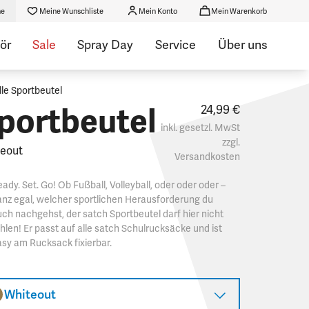
he
Meine Wunschliste
Mein Konto
Mein Warenkorb
ör
Sale
Spray Day
Service
Über uns
lle Sportbeutel
portbeutel
24,99 €
inkl. gesetzl. MwSt
zzgl.
eout
Versandkosten
ady. Set. Go! Ob Fußball, Volleyball, oder oder oder –
nz egal, welcher sportlichen Herausforderung du
ch nachgehst, der satch Sportbeutel darf hier nicht
hlen! Er passt auf alle satch Schulrucksäcke und ist
sy am Rucksack fixierbar.
Whiteout