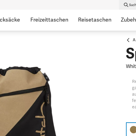
Suc
ucksäcke
Freizeittaschen
Reisetaschen
Zubeh
A
S
Whit
Re
ga
au
fe
ea