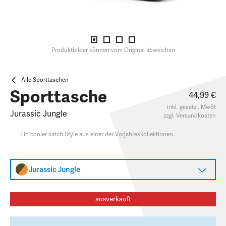
Produktbilder können vom Original abweichen
Alle Sporttaschen
Sporttasche
44,99 €
inkl. gesetzl. MwSt
Jurassic Jungle
zzgl.
Versandkosten
Ein cooler satch Style aus einer der Vorjahreskollektionen.
Jurassic Jungle
ausverkauft