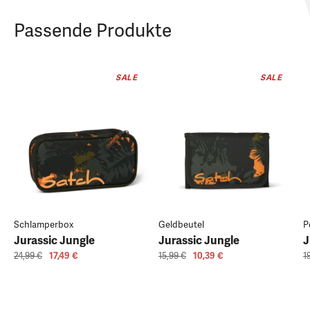
Passende Produkte
SALE
SALE
Schlamperbox
Geldbeutel
P
Jurassic Jungle
Jurassic Jungle
J
24,99 €
17,49 €
15,99 €
10,39 €
1