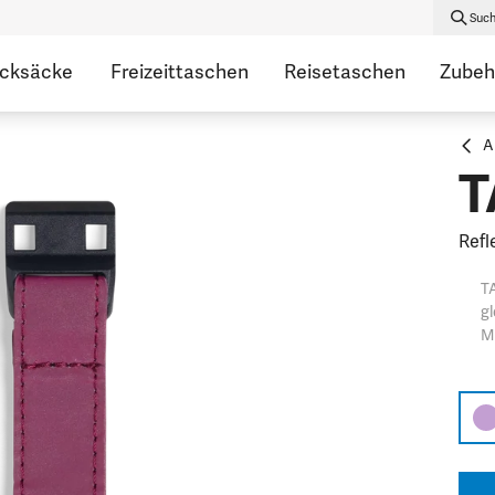
Suc
ucksäcke
Freizeittaschen
Reisetaschen
Zubeh
A
T
Refl
T
gl
Mo