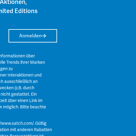
 Aktionen,
ited Editions
Anmelden
Informationen über
lle Trends ihrer Marken
ngen zu
ner Interaktionen und
ch ausschließlich an
ecken (z.B. durch
icht gestattet. Ein
zeit über einen Link im
m
möglich. Bitte beachte
//www.satch.com/
. Gültig
ation mit anderen Rabatten