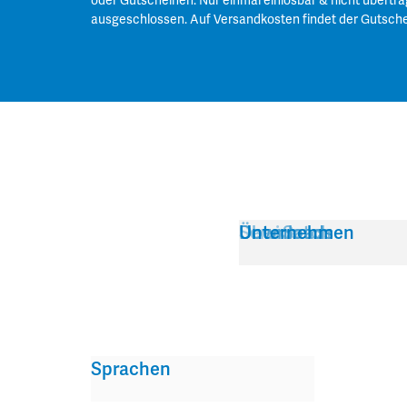
oder Gutscheinen. Nur einmal einlösbar & nicht übertra
ausgeschlossen. Auf Versandkosten findet der Gutsch
Service
Über Satch
Downloads
Unternehmen
Sprachen