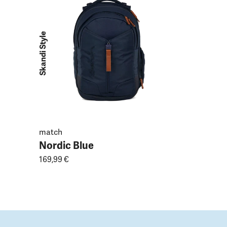
Purple L
169,99 €
Skandi Style
match
Nordic Blue
169,99 €