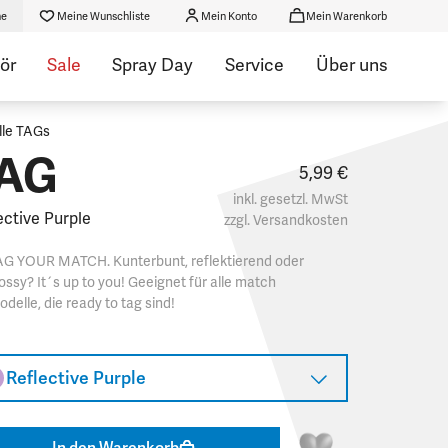
he
Meine Wunschliste
Mein Konto
Mein Warenkorb
ör
Sale
Spray Day
Service
Über uns
lle TAGs
AG
5,99 €
inkl. gesetzl. MwSt
ective Purple
zzgl.
Versandkosten
AG YOUR MATCH. Kunterbunt, reflektierend oder
ossy? It´s up to you! Geeignet für alle match
delle, die ready to tag sind!
Reflective Purple
In den Warenkorb