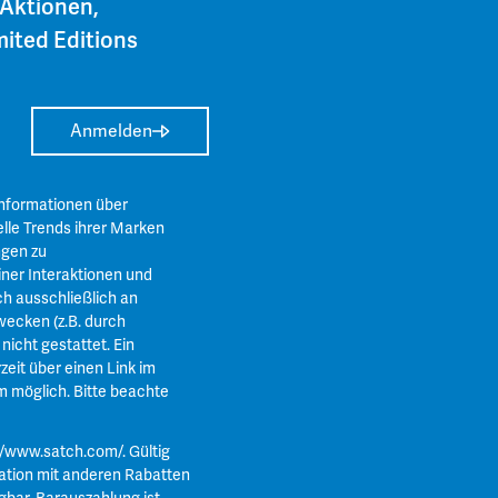
 Aktionen,
ited Editions
Anmelden
Informationen über
lle Trends ihrer Marken
ngen zu
ner Interaktionen und
ch ausschließlich an
ecken (z.B. durch
icht gestattet. Ein
zeit über einen Link im
m
möglich. Bitte beachte
//www.satch.com/
. Gültig
ation mit anderen Rabatten