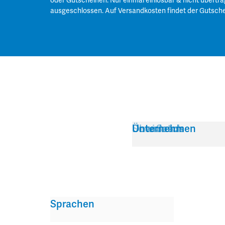
oder Gutscheinen. Nur einmal einlösbar & nicht übertra
ausgeschlossen. Auf Versandkosten findet der Gutsch
Service
Über Satch
Downloads
Unternehmen
Sprachen