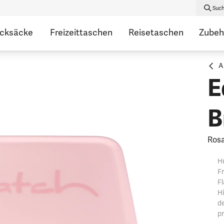
Suc
ucksäcke
Freizeittaschen
Reisetaschen
Zubeh
A
E
B
Ros
Hu
Fr
Fl
H
de
pr