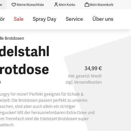
he
Meine Wunschliste
Mein Konto
Mein Warenkorb
ör
Sale
Spray Day
Service
Über uns
lle Brotdosen
delstahl
rotdose
34,99 €
inkl. gesetzl. MwSt
a
zzgl.
Versandkosten
ngry for more? Perfekt geeignet für Schule &
eizeit: Die Brotdosen passen perfekt zu unseren
aschen, sind aber auch allein ein richtiger
ingucker! Mit der herausnehmbaren Extra-Dose und
m Trennfach sind die Edelstahl Brotdosen super
aktisch.