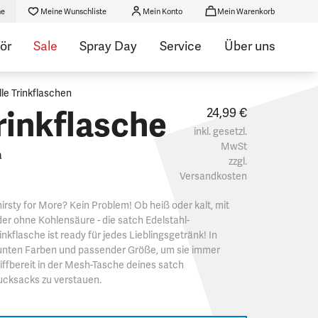
he
Meine Wunschliste
Mein Konto
Mein Warenkorb
ör
Sale
Spray Day
Service
Über uns
lle Trinkflaschen
rinkflasche
24,99 €
inkl. gesetzl.
MwSt
a
zzgl.
Versandkosten
irsty for More? Kein Problem! Ob heiß oder kalt, mit
er ohne Kohlensäure - die satch Edelstahl-
inkflasche ist ready für jedes Lieblingsgetränk! In
unten Farben und passender Größe, um sie immer
iffbereit in der Mesh-Tasche deines satch
ucksacks zu verstauen.