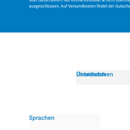
oder Gutscheinen. Nur einmal einlösbar & nicht übertra
ausgeschlossen. Auf Versandkosten findet der Gutsch
Service
Über Satch
Downloads
Unternehmen
Sprachen