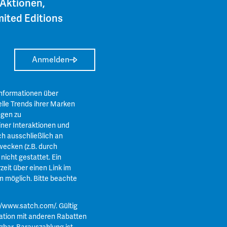
 Aktionen,
ited Editions
Anmelden
Informationen über
lle Trends ihrer Marken
ngen zu
ner Interaktionen und
ch ausschließlich an
ecken (z.B. durch
icht gestattet. Ein
zeit über einen Link im
m
möglich. Bitte beachte
//www.satch.com/
. Gültig
ation mit anderen Rabatten