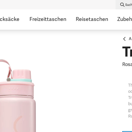
Suc
ucksäcke
Freizeittaschen
Reisetaschen
Zubeh
A
T
Ros
Th
od
Tr
b
gr
R