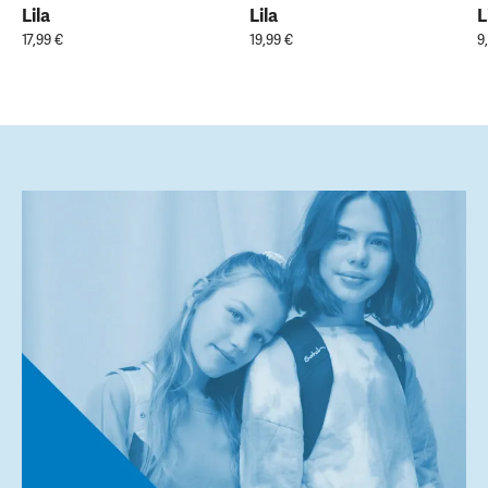
Lila
Lila
L
17,99 €
19,99 €
9