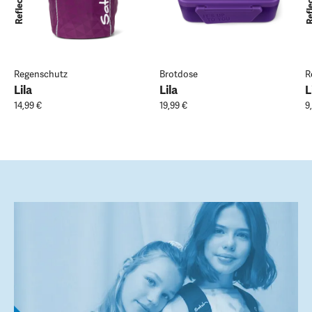
Regenschutz
Brotdose
R
Lila
Lila
L
14,99 €
19,99 €
9