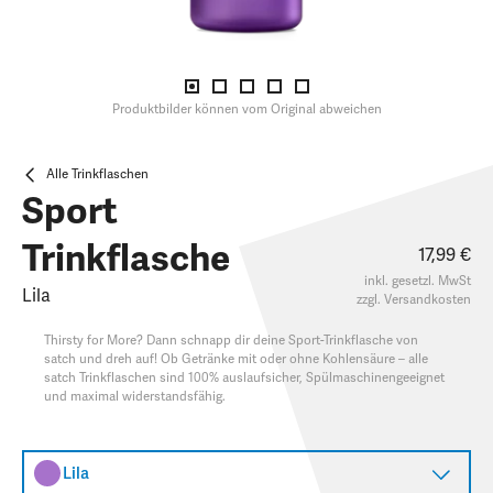
Produktbilder können vom Original abweichen
Alle Trinkflaschen
Sport
Trinkflasche
17,99 €
inkl. gesetzl. MwSt
Lila
zzgl.
Versandkosten
Thirsty for More? Dann schnapp dir deine Sport-Trinkflasche von
satch und dreh auf! Ob Getränke mit oder ohne Kohlensäure – alle
satch Trinkflaschen sind 100% auslaufsicher, Spülmaschinengeeignet
und maximal widerstandsfähig.
Lila