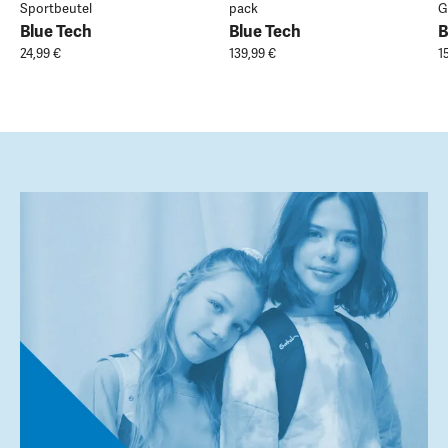
Sportbeutel
pack
G
Blue Tech
Blue Tech
B
24,99 €
139,99 €
1