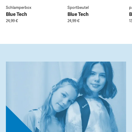
Schlamperbox
Sportbeutel
p
Blue Tech
Blue Tech
B
24,99 €
24,99 €
1