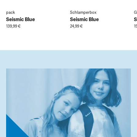
pack
Schlamperbox
G
Seismic Blue
Seismic Blue
S
139,99 €
24,99 €
1