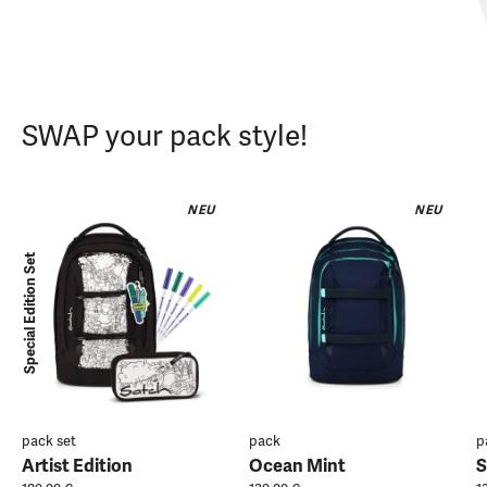
SWAP your pack style!
NEU
NEU
Special Edition Set
pack set
pack
p
Artist Edition
Ocean Mint
S