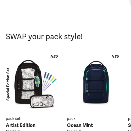
SWAP your pack style!
NEU
NEU
Special Edition Set
pack set
pack
p
Artist Edition
Ocean Mint
S