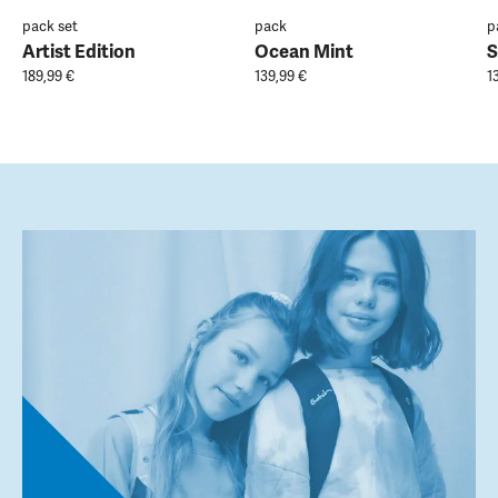
pack set
pack
p
Artist Edition
Ocean Mint
S
189,99 €
139,99 €
1