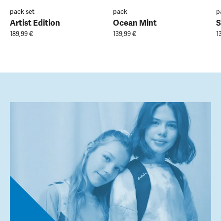
pack set
pack
p
Artist Edition
Ocean Mint
S
189,99 €
139,99 €
1