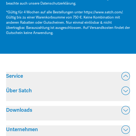
beachte auch unsere
Datenschutzerklärung
.
*Gültig für 4 Wochen auf alle Bestellungen unter
https://www.satch.com/
.
Gültig bis zu einer Warenkorbsumme von 750 €. Keine Kombination mit
anderen Rabatten oder Gutscheinen. Nur einmal einlösbar & nicht
übertragbar. Barauszahlung ist ausgeschlossen. Auf Versandkosten findet der
Gutschein keine Anwendung.
Service
Über Satch
Downloads
Unternehmen