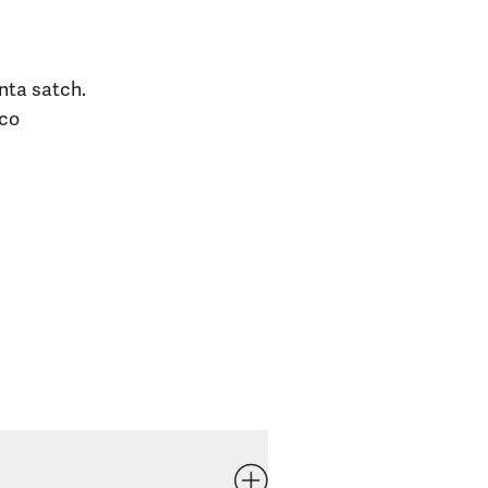
nta satch.
ico