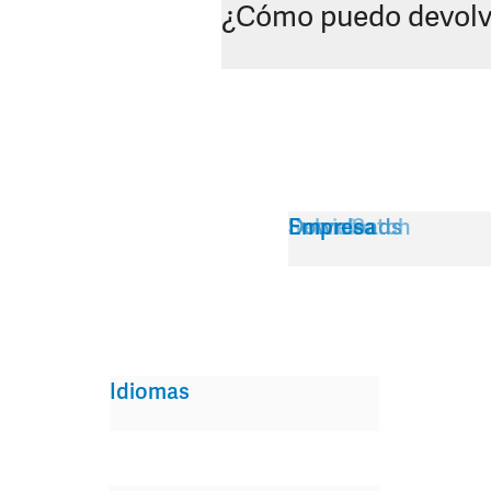
¿Cómo puedo devolve
Servicio
Sobre Satch
Downloads
Empresa
Idiomas