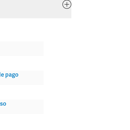
e pago
so