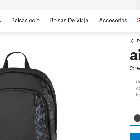
s
Bolsas ocio
Bolsas De Viaje
Accesorios
S
T
a
Stre
Co
c
li