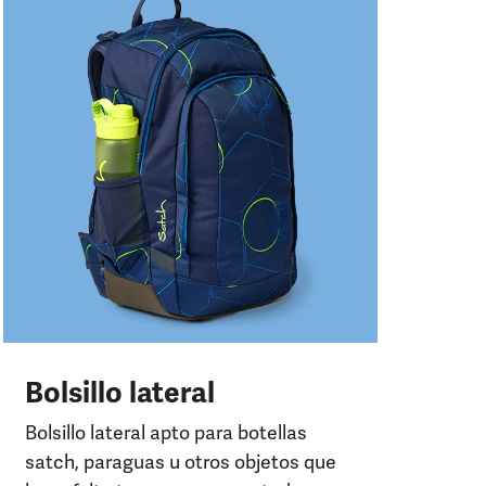
E
A c
ref
pe
Bolsillo lateral
Bolsillo lateral apto para botellas
satch, paraguas u otros objetos que