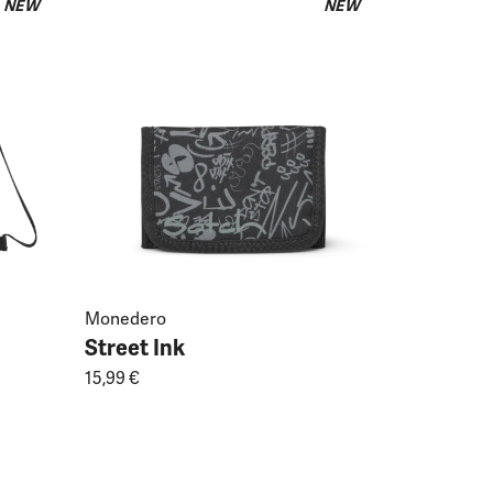
NEW
NEW
match plus
Street I
159,99 €
Monedero
Street Ink
15,99 €