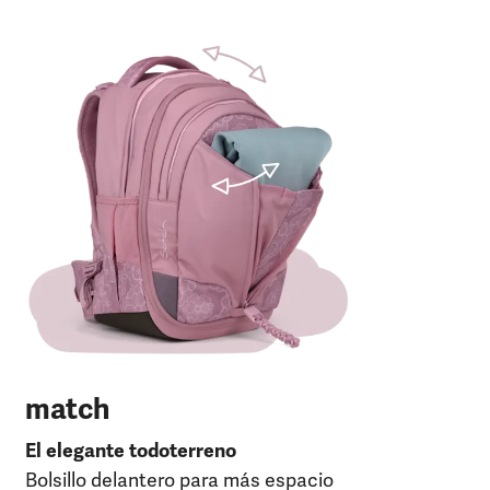
m
El 
Sol
30 
120
28 
PV
match
El elegante todoterreno
Bolsillo delantero para más espacio