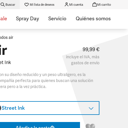
Buscar
Mi lista de deseos
Mi cuenta
Mi carrito
ale
Spray Day
Servicio
Quiénes somos
odos air
ir
99,99 €
incluye el IVA, más
et Ink
gastos de envío
n su diseño reducido y un peso ultraligero, es la
ompañía perfecta para quienes buscan una solución
gera pero a la vez práctica.​
Street Ink
Añadir a la cesta