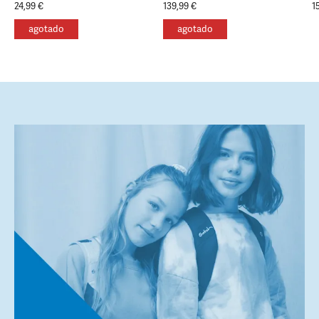
24,99 €
139,99 €
1
agotado
agotado