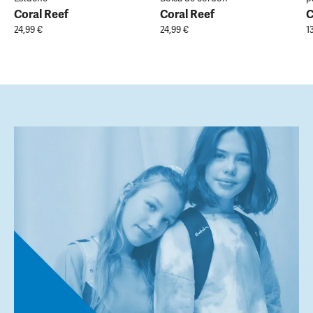
Coral Reef
Coral Reef
C
24,99 €
24,99 €
1