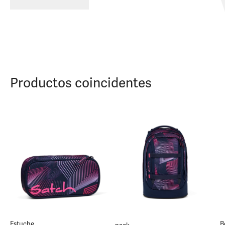
Productos coincidentes
Estuche
B