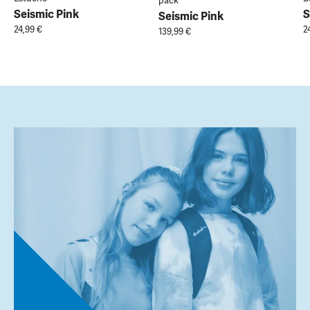
pack
Seismic Pink
S
Seismic Pink
24,99 €
2
139,99 €