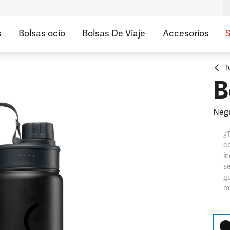
s
Bolsas ocio
Bolsas De Viaje
Accesorios
S
T
B
Neg
¿T
ca
in
se
gu
mo