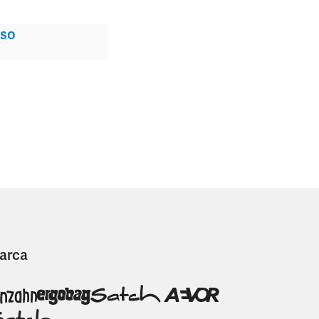
so
arca