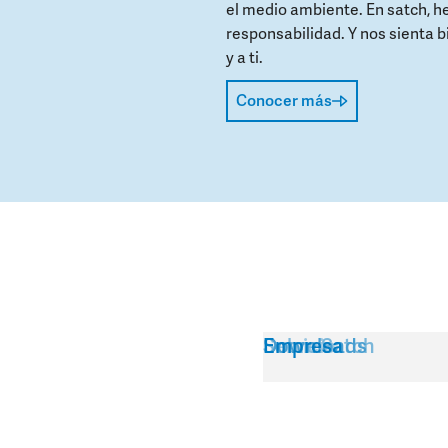
el medio ambiente. En satch, h
responsabilidad. Y nos sienta b
y a ti.
Conocer más
Servicio
Sobre Satch
Downloads
Empresa