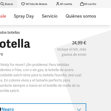
Buscar
Mi lista de deseos
Mi cuenta
Mi carrito
ale
Spray Day
Servicio
Quiénes somos
odos botellas
otella
24,99 €
incluye el IVA, más
ro
gastos de envío
hirsty for more? ¡Sin problema! Para bebidas
lientes o frías, con o sin gas, la botella de acero
oxidable satch sirve para tu bebida favorita, sea cual
a. En colores vivos y el tamaño perfecto para
ardarla siempre a mano en el bolsillo de malla de tu
chila satch.
Negro