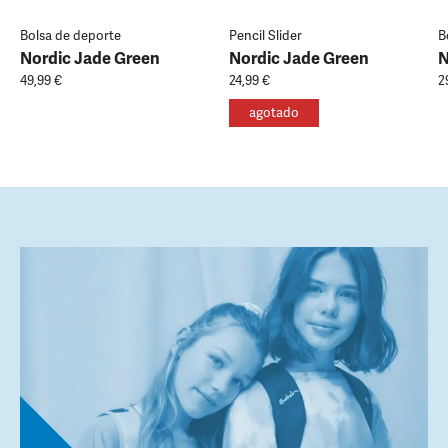
Bolsa de deporte
Pencil Slider
B
Nordic Jade Green
Nordic Jade Green
N
49,99 €
24,99 €
2
agotado