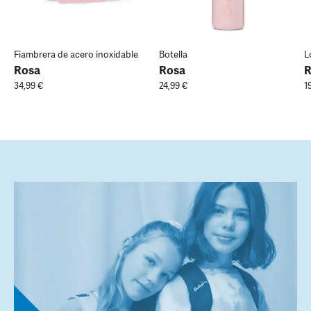
Fiambrera de acero inoxidable
Botella
L
Rosa
Rosa
R
34,99 €
24,99 €
1