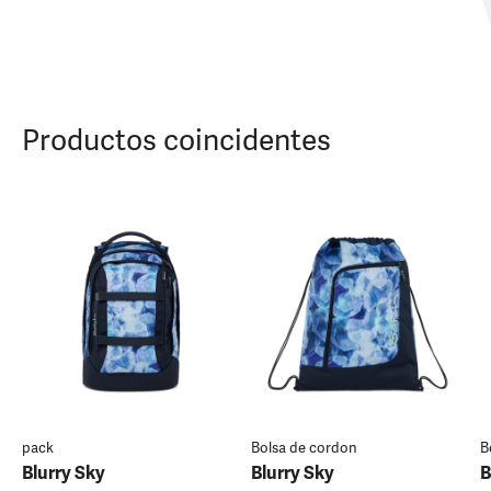
Productos coincidentes
pack
Bolsa de cordon
B
Blurry Sky
Blurry Sky
B