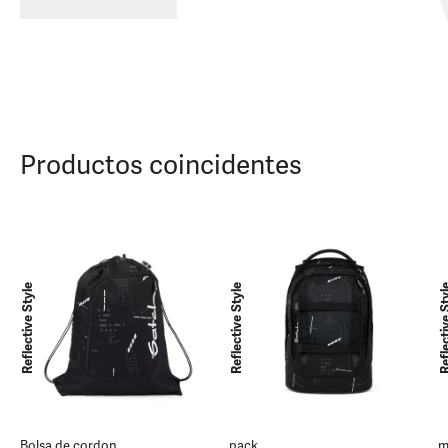
Productos coincidentes
Reflective Style
Reflective Style
Reflective
Bolsa de cordon
pack
m