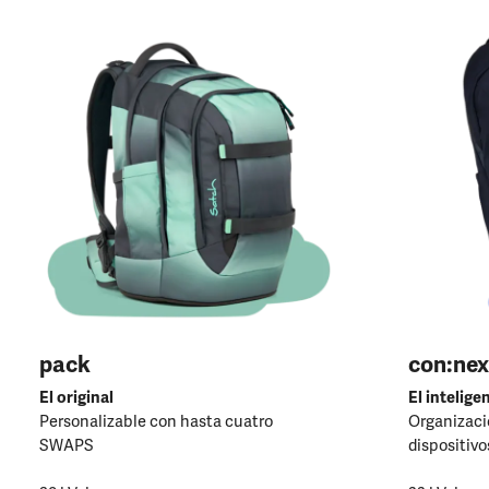
pack
con:nex
El original
El intelige
Personalizable con hasta cuatro
Organizació
SWAPS
dispositivo