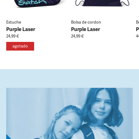
Estuche
Bolsa de cordon
B
Purple Laser
Purple Laser
P
24,99 €
24,99 €
4
agotado