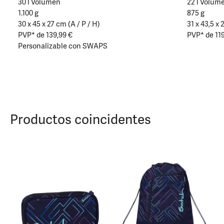
30 l Volumen
22 l Volum
1.100 g
875 g
30 x 45 x 27 cm (A / P / H)
31 x 43,5 x 
PVP* de 139,99 €
PVP* de 119
Personalizable con SWAPS
Productos coincidentes