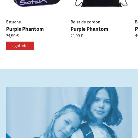
Estuche
Bolsa de cordon
B
Purple Phantom
Purple Phantom
P
24,99 €
24,99 €
4
agotado