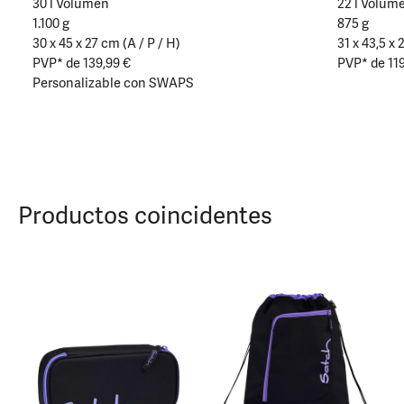
30 l Volumen
22 l Volum
1.100 g
875 g
30 x 45 x 27 cm (A / P / H)
31 x 43,5 x 
PVP* de 139,99 €
PVP* de 119
Personalizable con SWAPS
Productos coincidentes