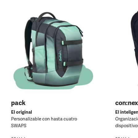
pack
con:nex
El original
El intelige
Personalizable con hasta cuatro
Organizació
SWAPS
dispositivo