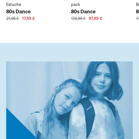
Estuche
pack
B
80s Dance
80s Dance
8
24,99 €
17,49 €
139,99 €
97,99 €
4