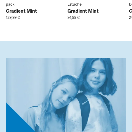
pack
Estuche
B
Gradient Mint
Gradient Mint
G
139,99 €
24,99 €
2