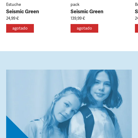
Estuche
pack
B
Seismic Green
Seismic Green
S
24,99 €
139,99 €
2
agotado
agotado